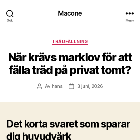
Macone
Sök
Meny
Kategorier
TRÄDFÄLLNING
När krävs marklov för att
fälla träd på privat tomt?
Av
hans
3 juni, 2026
Inläggsförfattare
Inläggsdatum
Det korta svaret som sparar
dig huvudvärk